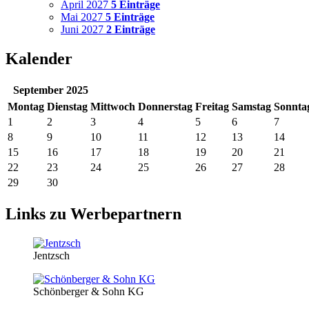
April 2027
5 Einträge
Mai 2027
5 Einträge
Juni 2027
2 Einträge
Kalender
September 2025
Mo
ntag
Di
enstag
Mi
ttwoch
Do
nnerstag
Fr
eitag
Sa
mstag
So
nnta
1
2
3
4
5
6
7
8
9
10
11
12
13
14
15
16
17
18
19
20
21
22
23
24
25
26
27
28
29
30
Links zu Werbepartnern
Jentzsch
Schönberger & Sohn KG