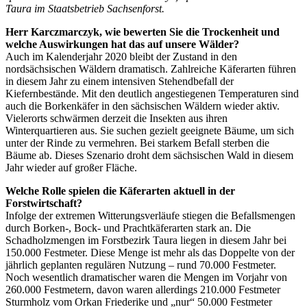
Taura im Staatsbetrieb Sachsenforst.
Herr Karczmarczyk, wie bewerten Sie die Trockenheit und
welche Auswirkungen hat das auf unsere Wälder?
Auch im Kalenderjahr 2020 bleibt der Zustand in den
nordsächsischen Wäldern dramatisch. Zahlreiche Käferarten führen
in diesem Jahr zu einem intensiven Stehendbefall der
Kiefernbestände. Mit den deutlich angestiegenen Temperaturen sind
auch die Borkenkäfer in den sächsischen Wäldern wieder aktiv.
Vielerorts schwärmen derzeit die Insekten aus ihren
Winterquartieren aus. Sie suchen gezielt geeignete Bäume, um sich
unter der Rinde zu vermehren. Bei starkem Befall sterben die
Bäume ab. Dieses Szenario droht dem sächsischen Wald in diesem
Jahr wieder auf großer Fläche.
Welche Rolle spielen die Käferarten aktuell in der
Forstwirtschaft?
Infolge der extremen Witterungsverläufe stiegen die Befallsmengen
durch Borken-, Bock- und Prachtkäferarten stark an. Die
Schadholzmengen im Forstbezirk Taura liegen in diesem Jahr bei
150.000 Festmeter. Diese Menge ist mehr als das Doppelte von der
jährlich geplanten regulären Nutzung – rund 70.000 Festmeter.
Noch wesentlich dramatischer waren die Mengen im Vorjahr von
260.000 Festmetern, davon waren allerdings 210.000 Festmeter
Sturmholz vom Orkan Friederike und „nur“ 50.000 Festmeter