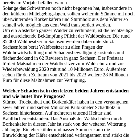
bereits im Vorjahr befallen waren.
Solange das Schwärmen noch nicht begonnen hat, insbesondere in
den kühleren Mittelgebirgslagen, sollten weiterhin Stämme mit noch
überwinternden Borkenkäfern und Sturmholz aus dem Winter so
schnell wie möglich aus dem Wald transportiert werden.
Um ein Absterben ganzer Wälder zu verhindern, ist die rechtzeitige
und ausreichende Bekämpfung Pflicht der Waldbesitzer. Die rund
85.000 Waldbesitzer in Sachsen werden dabei unterstützt.
Sachsenforst berät Waldbesitzer zu allen Fragen der
Waldbewirtschaftung und Schadensbewältigung kostenlos und
flächendeckend in 62 Revieren in ganz Sachsen. Der Freistaat
fördert Maßnahmen der Waldbesitzer zum Waldschutz und zur
Wiederbewaldung 2020 mit rund 10 Millionen Euro. Außerdem
stehen für den Zeitraum von 2021 bis 2023 weitere 28 Millionen
Euro für diese Maßnahmen zur Verfügung.
Welcher Schaden ist in den letzten beiden Jahren entstanden
und wie lautet Ihre Prognose?
Stürme, Trockenheit und Borkenkäfer haben in den vergangenen
zwei Jahren rund sieben Millionen Kubikmeter Schadholz in
Sachsen hinterlassen. Auf mehreren tausend Hektar sind
Kahlflächen entstanden. Das Ausmaß der Waldschäden durch
Borkenkäfer in diesem Jahr ist stark von der weiteren Witterung
abhängig. Ein eher kühler und nasser Sommer kann die
Entwicklung der Käfer entscheidend verlangsamen und stärkt die