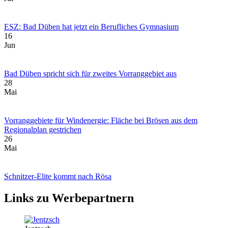
ESZ: Bad Düben hat jetzt ein Berufliches Gymnasium
16
Jun
Bad Düben spricht sich für zweites Vorranggebiet aus
28
Mai
Vorranggebiete für Windenergie: Fläche bei Brösen aus dem
Regionalplan gestrichen
26
Mai
Schnitzer-Elite kommt nach Rösa
Links zu Werbepartnern