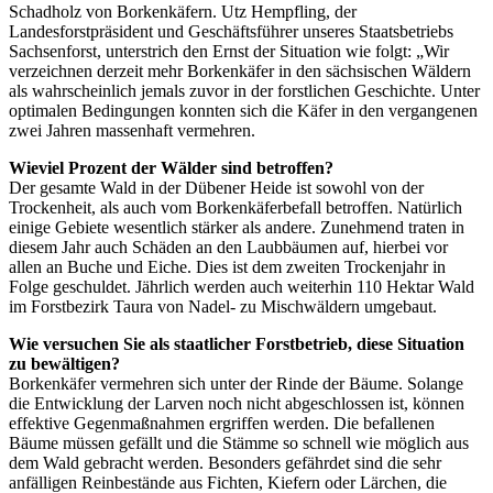
Schadholz von Borkenkäfern. Utz Hempfling, der
Landesforstpräsident und Geschäftsführer unseres Staatsbetriebs
Sachsenforst, unterstrich den Ernst der Situation wie folgt: „Wir
verzeichnen derzeit mehr Borkenkäfer in den sächsischen Wäldern
als wahrscheinlich jemals zuvor in der forstlichen Geschichte. Unter
optimalen Bedingungen konnten sich die Käfer in den vergangenen
zwei Jahren massenhaft vermehren.
Wieviel Prozent der Wälder sind betroffen?
Der gesamte Wald in der Dübener Heide ist sowohl von der
Trockenheit, als auch vom Borkenkäferbefall betroffen. Natürlich
einige Gebiete wesentlich stärker als andere. Zunehmend traten in
diesem Jahr auch Schäden an den Laubbäumen auf, hierbei vor
allen an Buche und Eiche. Dies ist dem zweiten Trockenjahr in
Folge geschuldet. Jährlich werden auch weiterhin 110 Hektar Wald
im Forstbezirk Taura von Nadel- zu Mischwäldern umgebaut.
Wie versuchen Sie als staatlicher Forstbetrieb, diese Situation
zu bewältigen?
Borkenkäfer vermehren sich unter der Rinde der Bäume. Solange
die Entwicklung der Larven noch nicht abgeschlossen ist, können
effektive Gegenmaßnahmen ergriffen werden. Die befallenen
Bäume müssen gefällt und die Stämme so schnell wie möglich aus
dem Wald gebracht werden. Besonders gefährdet sind die sehr
anfälligen Reinbestände aus Fichten, Kiefern oder Lärchen, die