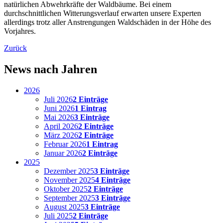
natürlichen Abwehrkräfte der Waldbäume. Bei einem
durchschnittlichen Witterungsverlauf erwarten unsere Experten
allerdings trotz aller Anstrengungen Waldschäden in der Höhe des
Vorjahres.
Zurück
News nach Jahren
2026
Juli 2026
2 Einträge
Juni 2026
1 Eintrag
Mai 2026
3 Einträge
April 2026
2 Einträge
März 2026
2 Einträge
Februar 2026
1 Eintrag
Januar 2026
2 Einträge
2025
Dezember 2025
3 Einträge
November 2025
4 Einträge
Oktober 2025
2 Einträge
September 2025
3 Einträge
August 2025
3 Einträge
Juli 2025
2 Einträge