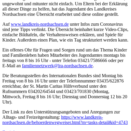
ungewohnt und mitunter nicht einfach. Um Eltern bei der Erklärung
all dieser Dinge zu helfen, hat das Jugendamt des Landkreises
Nordsachsen eine Übersicht erarbeitet und diese online gestellt.
Auf
www.landkreis-nordsachsen.de
unter Infos zum Coronavirus
sind jene Tipps verlinkt. Die Übersicht beinhaltet kurze Video-Clips,
einfache Bildtafeln, die Verhaltensweisen erklären, und Spiele für
Kinder. Außerdem einen Plan, wie ein Tag strukturiert werden kann.
Ein offenes Ohr für Fragen und Sorgen rund um das Thema Kinder
und Familienleben haben Mitarbeiter des Jugendamtes montags bis
freitags von 8 bis 16 Uhr - unter Telefon 03421/7586666 oder per
E-Mail an
familiennetzwerk@lra-nordsachsen.de
.
Die Beratungsstellen des Internationalen Bundes sind Montag bis
Freitag von 8 bis 16 Uhr unter der Telefonnummer 03435/622876
erreichbar, der St. Martin Caritas Hilfeverbund unter den
Rufnummern 034202/64544 und 03423/701830 (Montag,
Mittwoch, Freitag 8 bis 16 Uhr; Dienstag und Donnerstag 12 bis 20
Uhr).
Der Link zu den Unterstützungsangeboten und Anregungen zur
Alltags- und Freizeitgestaltung:
https://www.landkreis-
nordsachsen.de/behoerdenwegweiser.html?m=tasks-detail&id=4743