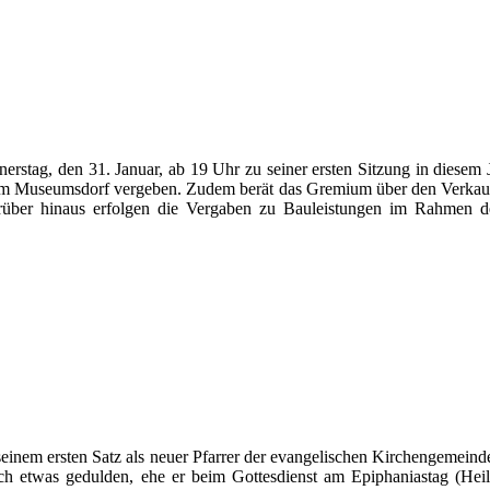
erstag, den 31. Januar, ab 19 Uhr zu seiner ersten Sitzung in diesem J
 im Museumsdorf vergeben. Zudem berät das Gremium über den Verkauf
rüber hinaus erfolgen die Vergaben zu Bauleistungen im Rahmen d
 seinem ersten Satz als neuer Pfarrer der evangelischen Kirchengemein
lich etwas gedulden, ehe er beim Gottesdienst am Epiphaniastag (He