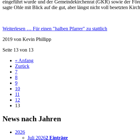
eingeführt wurde und der Gemeindekirchenrat (GKR) sowie der Förde
sagte Ohle mit Blick auf die gut, aber längst nicht voll besetzten Kirc
Weiterlesen …
Für einen "halben Pfarrer" zu stattlich
2019
von Kevin Phillipp
Seite 13 von 13
« Anfang
Zurück
7
8
9
10
11
12
13
News nach Jahren
2026
Juli 2026
2 Einträge