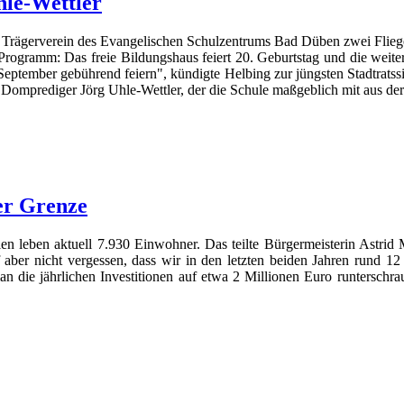
hle-Wettler
m Trägerverein des Evangelischen Schulzentrums Bad Düben zwei Flieg
m Programm: Das freie Bildungshaus feiert 20. Geburtstag und die weit
ptember gebührend feiern", kündigte Helbing zur jüngsten Stadtratssit
 Domprediger Jörg Uhle-Wettler, der die Schule maßgeblich mit aus der
er Grenze
en leben aktuell 7.930 Einwohner. Das teilte Bürgermeisterin Astrid
 aber nicht vergessen, dass wir in den letzten beiden Jahren rund 1
 man die jährlichen Investitionen auf etwa 2 Millionen Euro runtersch