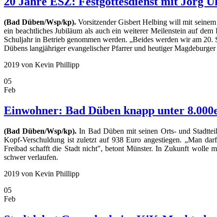
20 Jahre ESZ: Festgottesdienst mit Jörg U
(Bad Düben/Wsp/kp).
Vorsitzender Gisbert Helbing will mit seine
ein beacht­liches Jubiläum als auch ein weiterer Meilenstein auf de
Schuljahr in Betrieb genommen werden. „Beides werden wir am 20. Se
Dübens langjähriger evangelischer Pfarrer und heutiger Magdeburger
2019
von Kevin Phillipp
05
Feb
Einwohner: Bad Düben knapp unter 8.000
(Bad Düben/Wsp/kp).
In Bad Düben mit seinen Orts- und Stadtteil
Kopf-Verschuldung ist zuletzt auf 938 Euro angestiegen. „Man darf
Freibad schafft die Stadt nicht", betont Münster. In Zukunft wolle
schwer verlaufen.
2019
von Kevin Phillipp
05
Feb