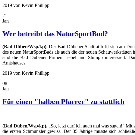
2019
von Kevin Phillipp
21
Jan
Wer betreibt das NaturSportBad?
(Bad Düben/Wsp/kp).
Der Bad Dübener Stadtrat trifft sich am Donn
des neuen NaturSportBads als auch die der neuen Schauwerkstätten
sind die Bad Dübener Firmen Tiebel und Stumpp interessiert. Da
Amtshauses.
2019
von Kevin Phillipp
08
Jan
Für einen "halben Pfarrer" zu stattlich
(Bad Düben/Wsp/kp).
„So, jetzt darf ich auch mal was sagen!" Mit
die ersten Schmunzler gewiss. Der 35-Jährige musste sich schließ