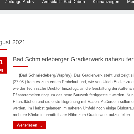
Zeitungs-Archiv
Amtsblatt - Bad Düben
Kleinanzeigen
Med
gust 2021
Bad Schmiedeberger Gradierwerk nahezu ferti
1
ug
(Bad Schmiedeberg/Wsp/ny).
Das Gradierwerk steht und zeigt si
(27.08.) kam es zum ersten Probelauf und, wie von Ulrich Endler zu erf
wie der Technische Direktor hinzufügt, an die Gestaltung der Außena
Pflasterarbeiten ringsum das neue Bauwerk fertiggestellt werden. Nun 
Pflanzflächen und die erste Begrünung mit Rasen. Außerdem sollen 
werden. Im Herbst gelangen im näheren Umfeld noch einige Blühsträuc
mehrere Bänke in unmittelbarer Nähe zum Gradierwerk aufzustellen...
Weiterlesen …