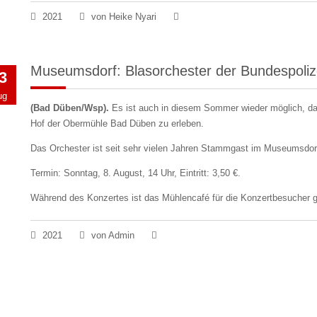
2021
von Heike Nyari
Museumsdorf: Blasorchester der Bundespoli
3
ug
(Bad Düben/Wsp).
Es ist auch in diesem Sommer wieder möglich, das
Hof der Obermühle Bad Düben zu erleben.
Das Orchester ist seit sehr vielen Jahren Stammgast im Museumsdor
Termin: Sonntag, 8. August, 14 Uhr, Eintritt: 3,50 €.
Während des Konzertes ist das Mühlencafé für die Konzertbesucher g
2021
von Admin