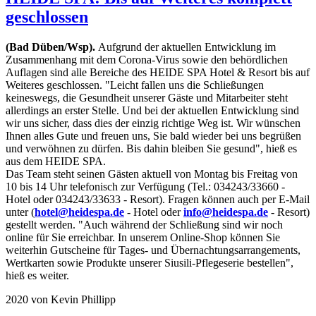
geschlossen
(Bad Düben/Wsp).
Aufgrund der aktuellen Entwicklung im
Zusammenhang mit dem Corona-Virus sowie den behördlichen
Auflagen sind alle Bereiche des HEIDE SPA Hotel & Resort bis auf
Weiteres geschlossen. "Leicht fallen uns die Schließungen
keineswegs, die Gesundheit unserer Gäste und Mitarbeiter steht
allerdings an erster Stelle. Und bei der aktuellen Entwicklung sind
wir uns sicher, dass dies der einzig richtige Weg ist. Wir wünschen
Ihnen alles Gute und freuen uns, Sie bald wieder bei uns begrüßen
und verwöhnen zu dürfen. Bis dahin bleiben Sie gesund", hieß es
aus dem HEIDE SPA.
Das Team steht seinen Gästen aktuell von Montag bis Freitag von
10 bis 14 Uhr telefonisch zur Verfügung (Tel.: 034243/33660 -
Hotel oder 034243/33633 - Resort). Fragen können auch per E-Mail
unter (
hotel@heidespa.de
- Hotel oder
info@heidespa.de
- Resort)
gestellt werden. "Auch während der Schließung sind wir noch
online für Sie erreichbar. In unserem Online-Shop können Sie
weiterhin Gutscheine für Tages- und Übernachtungsarrangements,
Wertkarten sowie Produkte unserer Siusili-Pflegeserie bestellen",
hieß es weiter.
2020
von Kevin Phillipp