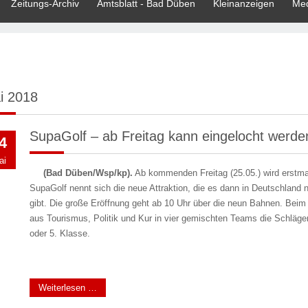
Zeitungs-Archiv
Amtsblatt - Bad Düben
Kleinanzeigen
Med
i 2018
SupaGolf – ab Freitag kann eingelocht werde
4
ai
(Bad Düben/Wsp/kp).
Ab kommenden Freitag (25.05.) wird erstma
SupaGolf nennt sich die neue Attraktion, die es dann in Deutschland
gibt. Die große Eröffnung geht ab 10 Uhr über die neun Bahnen. Beim
aus Tourismus, Politik und Kur in vier gemischten Teams die Schläge
oder 5. Klasse.
Weiterlesen …