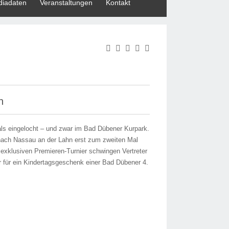
iadaten
Veranstaltungen
Kontakt
n
ls eingelocht – und zwar im Bad Dübener Kurpark.
 nach Nassau an der Lahn erst zum zweiten Mal
 exklusiven Premieren-Turnier schwingen Vertreter
r für ein Kindertagsgeschenk einer Bad Dübener 4.