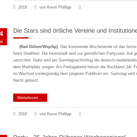
2018
von Kevin Phillipp
Die Stars sind örtliche Vereine und Institution
4
ai
(Bad Düben/Wsp/kp)
. Das kommende Wochenende ist das letzte 
feiert Stadtfest. Die Innenstadt wird zur gemütlichen Partyzone. Auf 
verzichtet. Dafür wird am Sonntag­nachmittag die deutsch-niederlän
dem Marktplatz sorgen. Am Freitagabend heizen die Rockband „Mr. 
im Wechsel vordergründig dem jüngeren Publikum ein. Samstag wird m
Nacht getanzt.
Weiterlesen …
2018
von Kevin Phillipp