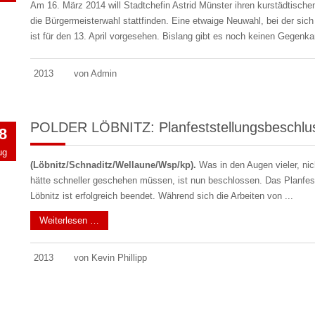
Am 16. März 2014 will Stadtchefin Astrid Münster ihren kurstädtischen
die Bürgermeis­terwahl stattfinden. Eine etwaige Neuwahl, bei der si
ist für den 13. April vorgesehen. Bislang gibt es noch keinen Gegenka
2013
von Admin
POLDER LÖBNITZ: Planfeststellungsbeschlus
8
ug
(Löbnitz/Schnaditz/Wellaune/Wsp/kp).
Was in den Augen vieler, ni
hätte schneller geschehen müssen, ist nun beschlossen. Das Planfest
Löbnitz ist erfolgreich beendet. Während sich die Arbeiten von ...
Weiterlesen …
2013
von Kevin Phillipp