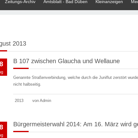
Zeitungs-Archiv
Amtsblatt - Bad Düben
Kleinanzeigen
Med
gust 2013
B 107 zwischen Glaucha und Wellaune
8
ug
Genannte Straßenverbindung, welche durch die Juniflut zerstört wurde
nicht halbseitig.
2013
von Admin
Bürgermeisterwahl 2014: Am 16. März wird g
8
ug