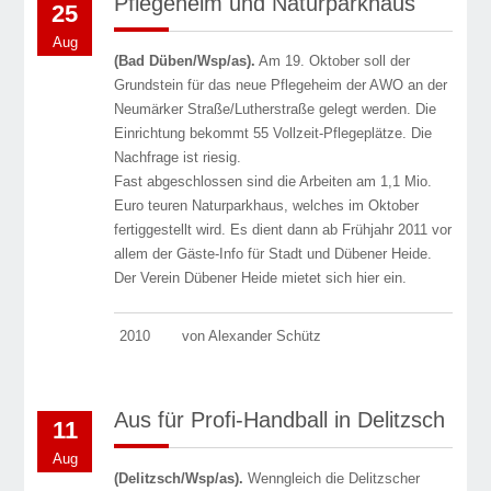
Pflegeheim und Naturparkhaus
25
Aug
(Bad Düben/Wsp/as).
Am 19. Oktober soll der
Grundstein für das neue Pflegeheim der AWO an der
Neumärker Straße/Lutherstraße gelegt werden. Die
Einrichtung bekommt 55 Vollzeit-Pflegeplätze. Die
Nachfrage ist riesig.
Fast abgeschlossen sind die Ar­beiten am 1,1 Mio.
Euro teuren Naturparkhaus, welches im Oktober
fertiggestellt wird. Es dient dann ab Frühjahr 2011 vor
allem der Gäste-Info für Stadt und Dübener Heide.
Der Verein Dübener Heide mietet sich hier ein.
2010
von Alexander Schütz
Aus für Profi-Handball in Delitzsch
11
Aug
(Delitzsch/Wsp/as).
Wenngleich die Delitzscher