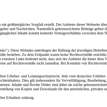
 mit größtmöglicher Sorgfalt erstellt. Der Anbieter dieser Webseite üb
 Ratgeber und Nachrichten. Namentlich gekennzeichnete Beiträge geben
ugänglichen Inhalte kommt keinerlei Vertragsverhältnis zwischen dem N
nks"). Diese Websites unterliegen der Haftung der jeweiligen Betreiber
öße bestehen. Zu dem Zeitpunkt waren keine Rechtsverstöße ersichtlich.
n externen Links bedeutet nicht, dass sich der Anbieter die hinter dem 
weise auf Rechtsverstöße nicht zumutbar. Bei Kenntnis von Rechtsverst
tschen Urheber- und Leistungsschutzrecht. Jede vom deutschen Urheber-
echteinhabers. Dies gilt insbesondere für Vervielfältigung, Bearbeitu
men. Inhalte und Rechte Dritter sind dabei als solche gekennzeichnet.
e Herstellung von Kopien und Downloads für den persönlichen, privaten u
cher Erlaubnis zulässig.