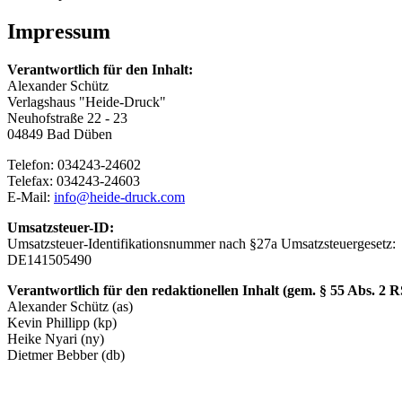
Impressum
Verantwortlich für den Inhalt:
Alexander Schütz
Verlagshaus "Heide-Druck"
Neuhofstraße 22 - 23
04849 Bad Düben
Telefon: 034243-24602
Telefax: 034243-24603
E-Mail:
info@heide-druck.com
Umsatzsteuer-ID:
Umsatzsteuer-Identifikationsnummer nach §27a Umsatzsteuergesetz:
DE141505490
Verantwortlich für den redaktionellen Inhalt
(gem. § 55 Abs. 2 R
Alexander Schütz (as)
Kevin Phillipp (kp)
Heike Nyari (ny)
Dietmer Bebber (db)