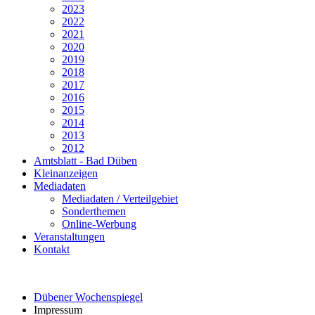
2023
2022
2021
2020
2019
2018
2017
2016
2015
2014
2013
2012
Amtsblatt - Bad Düben
Kleinanzeigen
Mediadaten
Mediadaten / Verteilgebiet
Sonderthemen
Online-Werbung
Veranstaltungen
Kontakt
Dübener Wochenspiegel
Impressum