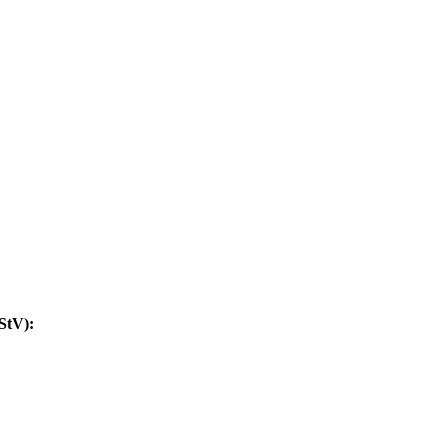
StV):